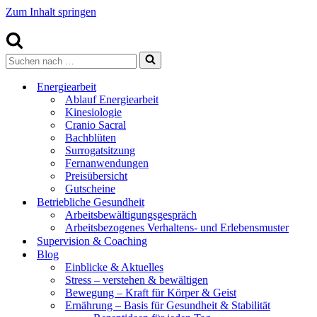
Zum Inhalt springen
Suchen
nach …
Energiearbeit
Ablauf Energiearbeit
Kinesiologie
Cranio Sacral
Bachblüten
Surrogatsitzung
Fernanwendungen
Preisübersicht
Gutscheine
Betriebliche Gesundheit
Arbeitsbewältigungsgespräch
Arbeitsbezogenes Verhaltens- und Erlebensmuster
Supervision & Coaching
Blog
Einblicke & Aktuelles
Stress – verstehen & bewältigen
Bewegung – Kraft für Körper & Geist
Ernährung – Basis für Gesundheit & Stabilität