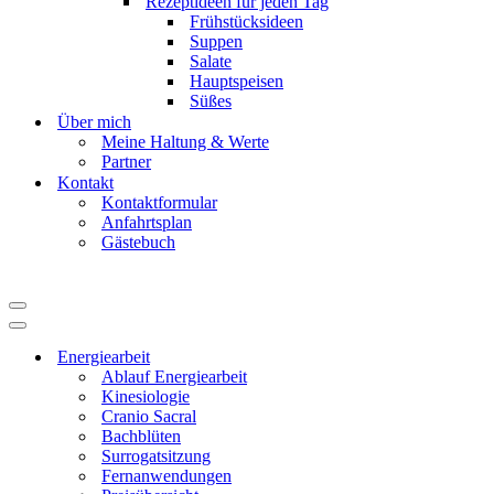
Rezeptideen für jeden Tag
Frühstücksideen
Suppen
Salate
Hauptspeisen
Süßes
Über mich
Meine Haltung & Werte
Partner
Kontakt
Kontaktformular
Anfahrtsplan
Gästebuch
Navigationsmenü
Navigationsmenü
Energiearbeit
Ablauf Energiearbeit
Kinesiologie
Cranio Sacral
Bachblüten
Surrogatsitzung
Fernanwendungen