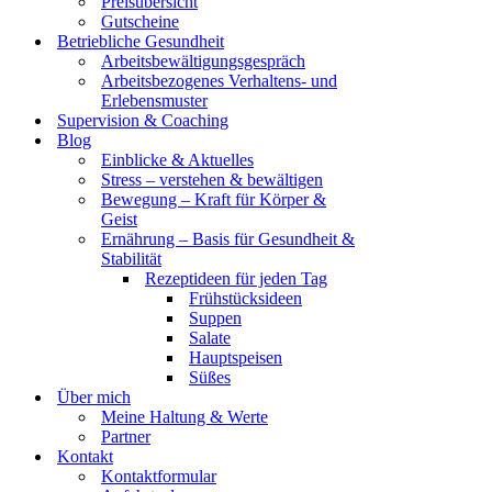
Preisübersicht
Gutscheine
Betriebliche Gesundheit
Arbeitsbewältigungsgespräch
Arbeitsbezogenes Verhaltens- und
Erlebensmuster
Supervision & Coaching
Blog
Einblicke & Aktuelles
Stress – verstehen & bewältigen
Bewegung – Kraft für Körper &
Geist
Ernährung – Basis für Gesundheit &
Stabilität
Rezeptideen für jeden Tag
Frühstücksideen
Suppen
Salate
Hauptspeisen
Süßes
Über mich
Meine Haltung & Werte
Partner
Kontakt
Kontaktformular