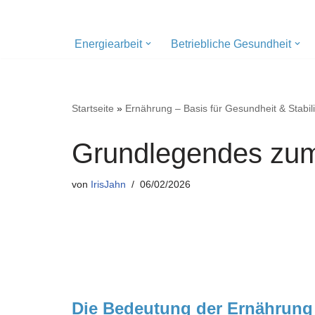
Zum
Energiearbeit
Betriebliche Gesundheit
Inhalt
springen
Startseite
»
Ernährung – Basis für Gesundheit & Stabili
Grundlegendes zu
von
IrisJahn
06/02/2026
Die Bedeutung der Ernährung