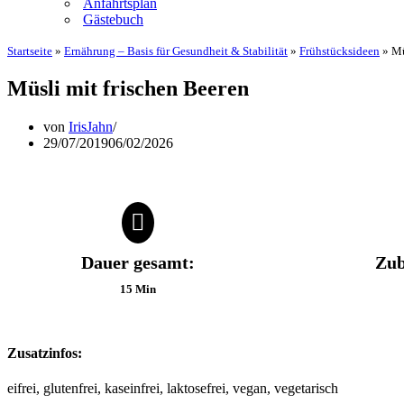
Anfahrtsplan
Gästebuch
Startseite
»
Ernährung – Basis für Gesundheit & Stabilität
»
Frühstücksideen
»
Mü
Müsli mit frischen Beeren
von
IrisJahn
29/07/2019
06/02/2026
Dauer gesamt:
Zub
15 Min
Zusatzinfos:
eifrei, glutenfrei, kaseinfrei, laktosefrei, vegan, vegetarisch