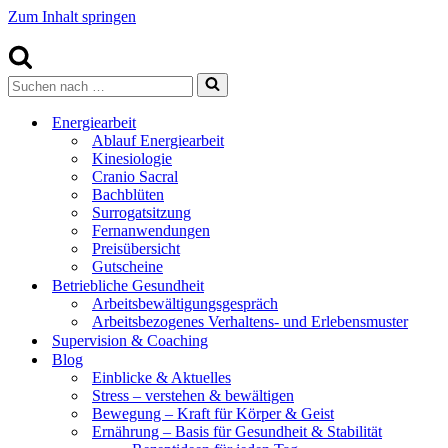
Zum Inhalt springen
Suchen
nach …
Energiearbeit
Ablauf Energiearbeit
Kinesiologie
Cranio Sacral
Bachblüten
Surrogatsitzung
Fernanwendungen
Preisübersicht
Gutscheine
Betriebliche Gesundheit
Arbeitsbewältigungsgespräch
Arbeitsbezogenes Verhaltens- und Erlebensmuster
Supervision & Coaching
Blog
Einblicke & Aktuelles
Stress – verstehen & bewältigen
Bewegung – Kraft für Körper & Geist
Ernährung – Basis für Gesundheit & Stabilität