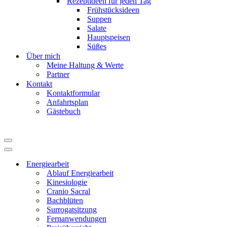
Rezeptideen für jeden Tag
Frühstücksideen
Suppen
Salate
Hauptspeisen
Süßes
Über mich
Meine Haltung & Werte
Partner
Kontakt
Kontaktformular
Anfahrtsplan
Gästebuch
Navigationsmenü
Navigationsmenü
Energiearbeit
Ablauf Energiearbeit
Kinesiologie
Cranio Sacral
Bachblüten
Surrogatsitzung
Fernanwendungen