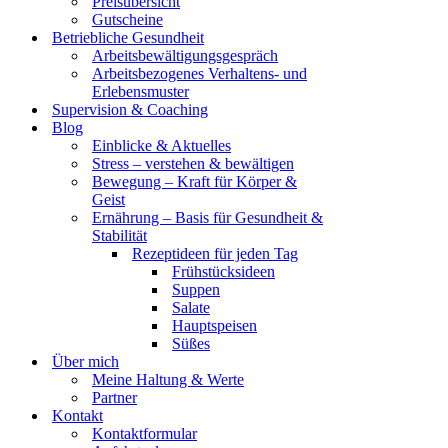
Preisübersicht
Gutscheine
Betriebliche Gesundheit
Arbeitsbewältigungsgespräch
Arbeitsbezogenes Verhaltens- und
Erlebensmuster
Supervision & Coaching
Blog
Einblicke & Aktuelles
Stress – verstehen & bewältigen
Bewegung – Kraft für Körper &
Geist
Ernährung – Basis für Gesundheit &
Stabilität
Rezeptideen für jeden Tag
Frühstücksideen
Suppen
Salate
Hauptspeisen
Süßes
Über mich
Meine Haltung & Werte
Partner
Kontakt
Kontaktformular