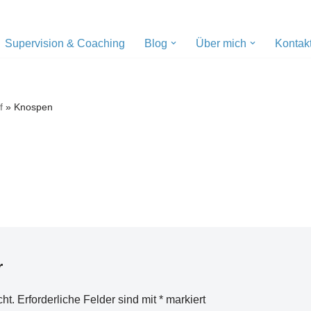
Supervision & Coaching
Blog
Über mich
Kontak
f
»
Knospen
r
cht.
Erforderliche Felder sind mit
*
markiert